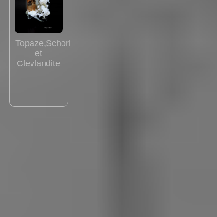
Topaze,Schorl
et
Clevlandite