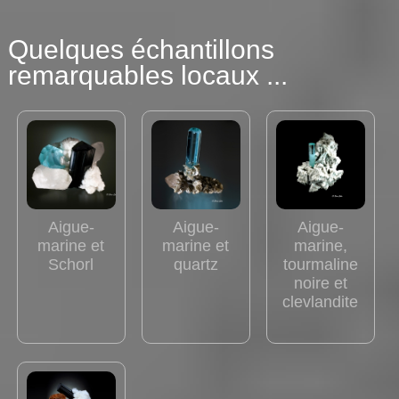
Quelques échantillons
remarquables locaux ...
Aigue-
Aigue-
Aigue-
marine et
marine et
marine,
Schorl
quartz
tourmaline
noire et
clevlandite