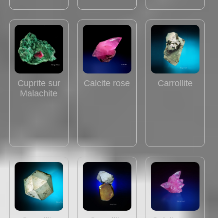
Cuprite sur
Calcite rose
Carrollite
Malachite