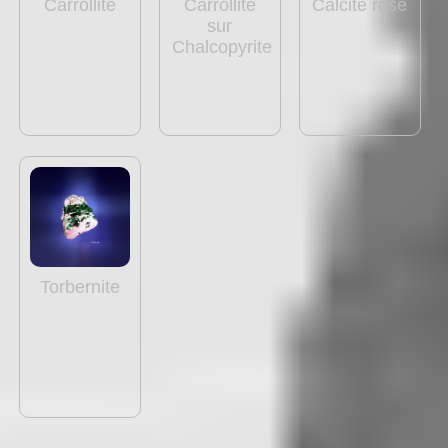
Carrollite
Carrollite
Calcite rose
sur
Chalcopyrite
Torbernite