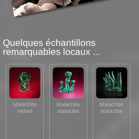
Quelques échantillons
remarquables locaux ...
Malachite
Malachite
Malachite
Velvet
stalactite
stalactite