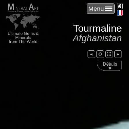
Menu
Tourmaline
Ultimate Gems &
Afghanistan
Minerals
from The World
◄
►
Détails
▼